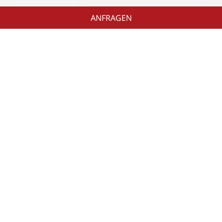
ANFRAGEN
Das Klockerhaus
Winter
Zillertal Arena