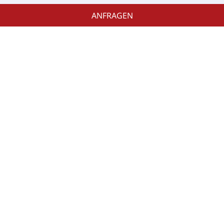
ANFRAGEN
Das Klockerhaus
Winter
Krimmler Wasserfälle